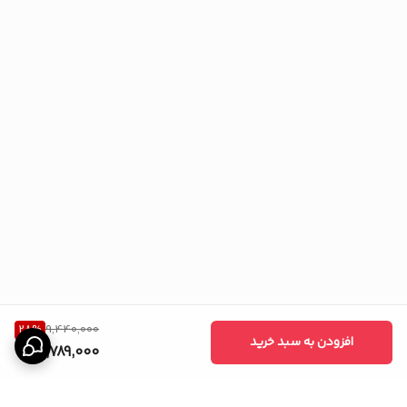
28
%
9,440,000
افزودن به سبد خرید
6,789,000