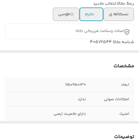
رنگ کالا انتخاب کنید
نسکافه ی
کرم
طوسی
اصالت وسلامت فیزیکی کالا
شناسه کالا
40572544
مشخصات
ابعاد
130×95×75
امکانات صوتی
ندارد
امنیت
دارای کمربند ایمنی
رده سنی
بدو تولد تا۳سالگی
توضیحات