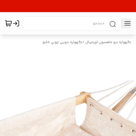
گهواره ننو ماهسون اورجینال.
/
گهواره ننویی چوبی تاشو