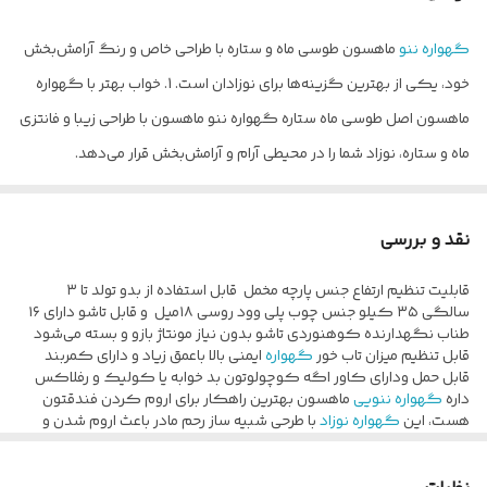
وزن
تحمل وزن ۳۵
گهواره ننو
ماهسون طوسی ماه و ستاره با طراحی خاص و رنگ آرامش‌بخش
قابلیت تخت و گود
دارای تخت و گود بودن دارد
خود، یکی از بهترین گزینه‌ها برای نوزادان است. 1. خواب بهتر با گهواره
نحوه شست‌وشو
با آب ولرم یا سرد ✅ مایع نرم کننده لباس ✅
ماهسون اصل طوسی ماه ستاره گهواره ننو ماهسون با طراحی زیبا و فانتزی
ماشین لباسشویی همراه چوب ❌
ماه و ستاره، نوزاد شما را در محیطی آرام و آرامش‌بخش قرار می‌دهد.
این
گهواره
طوری طراحی شده که نوزاد در فضایی شبیه به رحم مادر قرار
گیرد و با آرامش بیشتری به خواب برود. 2. رنگ کرم ملایم و هماهنگ با
نقد و بررسی
هر دکوراسیونی: رنگ طوسی وکرم، یکی از پرطرفدارترین رنگ‌ها برای
قابلیت تنظیم ارتفاع جنس پارچه مخمل قابل استفاده از بدو تولد تا ۳
اتاق نوزاد است. این رنگ خنثی و زیبا با تم ماه و ستاره، به‌خوبی با سایر
سالگی ۳۵ کیلو جنس چوب پلی وود روسی ۱۸میل و قابل تاشو دارای ۱۶
رنگ‌ها ترکیب می‌شود و فضایی شیک و دلنشین برای اتاق نوزاد شما ایجاد
طناب نگهدارنده کوهنوردی تاشو بدون نیاز مونتاژ بازو و بسته می‌شود
قابل تنظیم میزان تاب خور
گهواره
ایمنی بالا باعمق زیاد و دارای کمربند
می‌کند. 3. تضمین خواب راحت یا بازگشت کالا:گهواره‌های ماهسون اصل
قابل حمل ودارای کاور اگه کوچولوتون بد خوابه یا کولیک و رفلاکس
طوسی و کرم ماه و ستاره نیز شامل تضمین بازگشت کالا است. اگر نوزاد
داره
گهواره ننویی
ماهسون بهترین راهکار برای اروم کردن فندقتون
هست، این
گهواره نوزاد
با طرحی شبیه ساز رحم مادر باعث اروم شدن و
شما طی 10 دقیقه نتواند در این
گهواره
به خواب برود، شما می‌توانید آن را
خواب راحت نوزاد میشه. قابلیت تنظیم جهت جلوگیری از رفلاکس نوزاد رو
داره. در مواردی مانند دندون در اوردن،واکسن زدن،ختنه کردن و از شیر
بدون هیچ نگرانی پس بدهید. این ویژگی خاص باعث می‌شود که