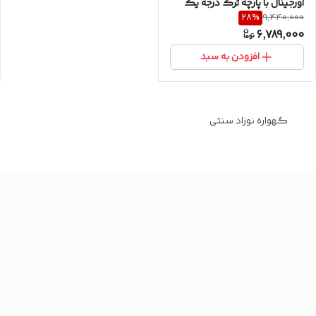
اورجینال با پارچه ترک درجه یک
28
%
9,440,000
همراه با پشه بند
6,789,000
افزودن به سبد
گهواره نوزاد سنتی