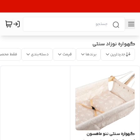
گهواره نوزاد سنتی
جدیدترین
برندها
قیمت
دسته‌بندی
فقط محصو
گهواره سنتی ننو ماهسون