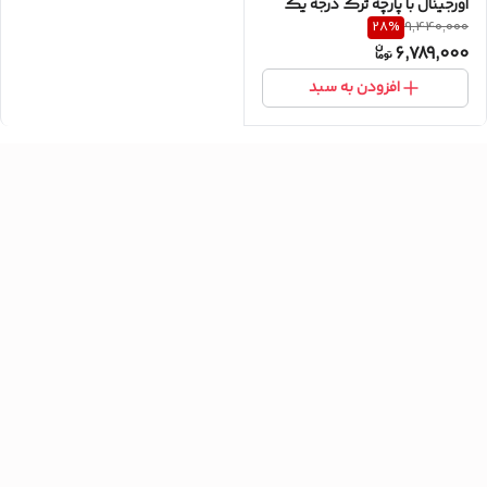
اورجینال با پارچه ترک درجه یک
28
%
9,440,000
همراه با پشه بند.
6,789,000
افزودن به سبد