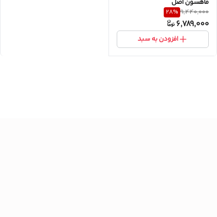
ماهسون اصل
28
%
9,440,000
6,789,000
افزودن به سبد