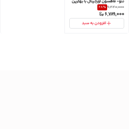
ننو- ماهسون اورجینال با بهترین
28
%
9,440,000
متریال
6,789,000
افزودن به سبد