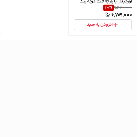
اورجینال با پارچه ترک درجه یک
28
%
9,440,000
همراه با پشه بند.
6,789,000
افزودن به سبد