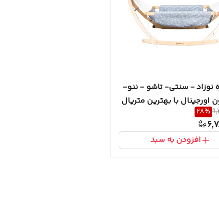
نوزاد - سنتی- تاشو - ننو-
اورجینال با بهترین متریال
28
%
9,
6,7
افزودن به سبد