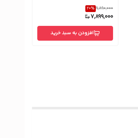
20
%
9,890,000
7,899,000
افزودن به سبد خرید
شویی