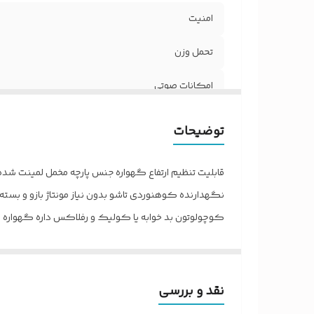
امنیت
تحمل وزن
امکانات صوتی
اندازه
توضیحات
رده سنی
قابلیت تخت و گود
نگهدارنده کوهنوردی تاشو بدون نیاز مونتاژ بازو و بسته م
کوچولوتون بد خوابه یا کولیک و رفلاکس داره گهواره ن
نحوه شست‌وشو
نوزاد میشه. قابلیت تنظیم جهت جلوگیری از رفلاکس نوز
نوع گهواره
ماماناس و طرفدار زیادی داره. با این گهواره ماهسون اص
گزینس. (ارسال تیپاکس پس کرایه توسط مشتری)
نقد و بررسی