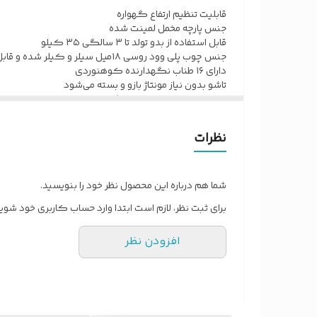
قابلیت تنظیم ارتفاع گهواره
جنس پارچه مخمل لمینت شده
قابل استفاده از بدو تولد تا ۳ سالگی ۳۵ کیلو
جنس چوب پلی وود روسی ۱۸میل سیلر و کیلر شده و قابل تاشو
دارای ۱۶ طناب نگهدارنده کوهنوردی
تاشو بدون نیاز مونتاژ بازو و بسته می‌شود
قابل تنظیم میزان تاب خور گهواره
ایمنی بالا باعمق زیاد و دارای کمربند
قابل حمل ودارای کاور
نظرات
اگه کوچولوتون بد خوابه یا کولیک و رفلاکس داره گهو
این گهواره با طرحی شبیه ساز رحم مادر باعث اروم شدن و 
قابلیت تنظیم جهت جلوگیری از رفلاکس نوزاد رو داره.
در مواردی مانند دندون در اوردن،واکسن زدن،ختنه کر
شما هم درباره این محصول نظر خود را بنویسید.
برای ثبت نظر، لازم است ابتدا وارد حساب کاربری خود شوید
افزودن نظر