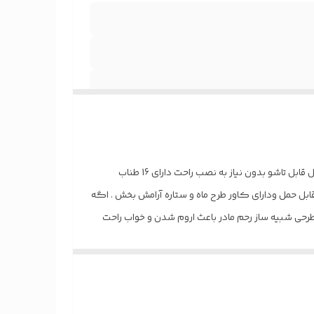
قابلیت تنظیم ارتفاع گهواره جنس پارچه مخمل لمینت شده قابل استفاده از بدو تولد تا 3 سالگی 35 کیلو جنس چوب پلی وود روسی 18میل قابل تاشو بدون نیاز به نصب راحت دارای 16 طناب
قابل حمل ودارای کاور طرح ماه و ستاره آرامش بخش . اگه
حی شبیه ساز رحم مادر باعث اروم شدن و خواب راحت
ب ❌
 شیر گرفتن حسابی کمکتون میکنه خلاصه عصای دست
 بخوابه اگه نینیتون خیلی گریه میکنه این بهترین