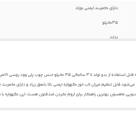
دارای کمربند ایمنی نوزاد
۳۵کیلو
ندارد
130×95×75
از بدو تولد تا ۳ سالگی
استفاده بصورت تخت و گود دارد
ی‌شود قابل تنظیم میزان تاب خور گهواره ایمنی بالا باعمق زیاد و دارای کمربند 
نویی ماهسون بهترین راهکار برای اروم کردن فندقتون هست، این گهواره با طر
با آب ولرم یا سرد✅ مایع نرم کننده لباس ✅ لباس شویی همراه با چو
اد رو داره. در مواردی مانند دندون در اوردن،واکسن زدن،ختنه کردن ویا از
گهواره سنتی ننو ماهسون اورجینال
ل دیگه نیازی به تخت کنار مادر نداری چون کوچولوتون میتونه تا خود صبح راحت