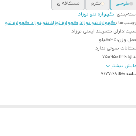
طوسی
کرم
نسکافه ی
سته‌بندی
:
گهواره ننو نوزاد
چسب‌ها :
گهواره ننو نوزاد
،
گهواره نوزاد ننو
،
نوزاد گهواره ننو
منیت
:
دارای کمربند ایمنی نوزاد
حمل وزن
:
۳۵کیلو
مکانات صوتی
:
ندارد
دازه
:
130×95×75
ده سنی
:
از بدو تولد تا ۳ سالگی
مایش بیشتر
ابلیت تخت و گود
:
استفاده بصورت تخت و گود دارد
اسه کالا
7677068
حوه
با آب ولرم یا سرد✅ مایع نرم کننده لباس ✅ لباس 
ست‌وشو
:
همراه با چوب ❌
وع گهواره
:
گهواره سنتی ننو ماهسون اورجینال