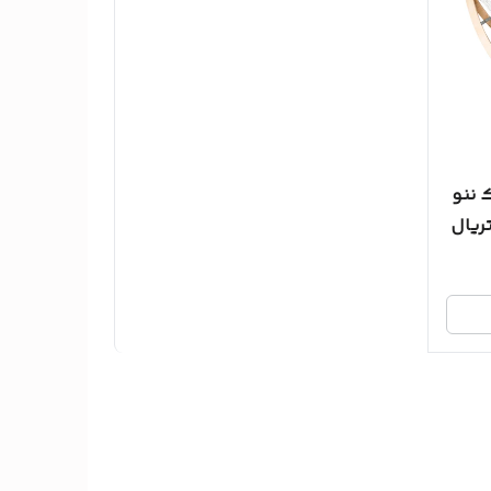
 ننو
ریال