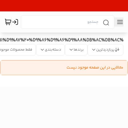
%DA%AF%D9%87%D9%88%D8%A7%D8%B1%D9%87%20%D9%86%D9%86%D9%88%DB%8C%DB%8C
پربازدیدترین
برندها
دسته‌بندی
فقط محصولات موجود
کالایی در این صفحه موجود نیست