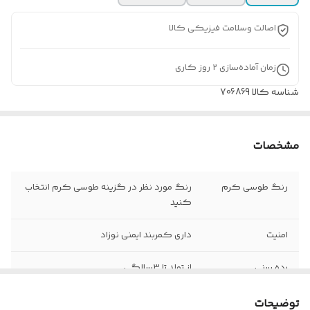
اصالت وسلامت فیزیکی کالا
زمان آماده‌سازی
2
روز کاری
شناسه کالا
706869
مشخصات
رنگ طوسی کرم
رنگ مورد نظر در گزینه طوسی کرم انتخاب
کنید
امنیت
داری کمربند ایمنی نوزاد
رده سنی
از تولد تا 3سالگی
امکانات صوتی
ندارد
توضیحات