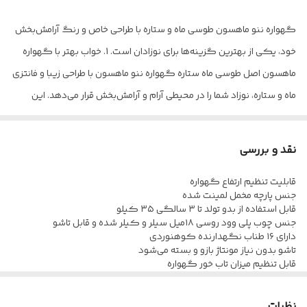
نحوه شست‌وشو
با اب ولرم یا سرد و مایع نرم کننده
گهواره ننو ماهسون طوسی ماه و ستاره با طراحی خاص و رنگ آرامش‌بخش
خود، یکی از بهترین گزینه‌ها برای نوزادان است. 1. خواب بهتر با گهواره
تحمل وزن
35کیلو
ماهسون اصل طوسی ماه ستاره گهواره ننو ماهسون با طراحی زیبا و فانتزی
قابلیت تخت و گود
هم به صورت تخت می شود هم به صورت
ماه و ستاره، نوزاد شما را در محیطی آرام و آرامش‌بخش قرار می‌دهد. این
گود
گهواره طوری طراحی شده که نوزاد در فضایی شبیه به رحم مادر قرار
گیرد و با آرامش بیشتری به خواب برود. 2. رنگ کرم ملایم و هماهنگ با
نقد و بررسی
هر دکوراسیونی: رنگ طوسی وکرم، یکی از پرطرفدارترین رنگ‌ها برای
قابلیت تنظیم ارتفاع گهواره
اتاق نوزاد است. این رنگ خنثی و زیبا با تم ماه و ستاره، به‌خوبی با سایر
جنس پارچه مخمل لمینت شده
رنگ‌ها ترکیب می‌شود و فضایی شیک و دلنشین برای اتاق نوزاد شما ایجاد
قابل استفاده از بدو تولد تا ۳ سالگی ۳۵ کیلو
جنس چوب پلی وود روسی ۱۸میل سیلر و کیلر شده و قابل تاشو
می‌کند. 3. تضمین خواب راحت یا بازگشت کالا:گهواره‌های ماهسون اصل
دارای ۱۶ طناب نگهدارنده کوهنوردی
طوسی و کرم ماه و ستاره نیز شامل تضمین بازگشت کالا است. اگر نوزاد
تاشو بدون نیاز مونتاژ بازو و بسته می‌شود
قابل تنظیم میزان تاب خور گهواره
شما طی 10 دقیقه نتواند در این گهواره به خواب برود، شما می‌توانید آن را
ایمنی بالا باعمق زیاد و دارای کمربند
قابل حمل ودارای کاور
بدون هیچ نگرانی پس بدهید. این ویژگی خاص باعث می‌شود که
نظرات
اگه کوچولوتون بد خوابه یا کولیک و رفلاکس داره گهواره ننویی