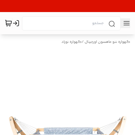
گهواره ننو ماهسون اورجینال.
/
گهواره نوزاد