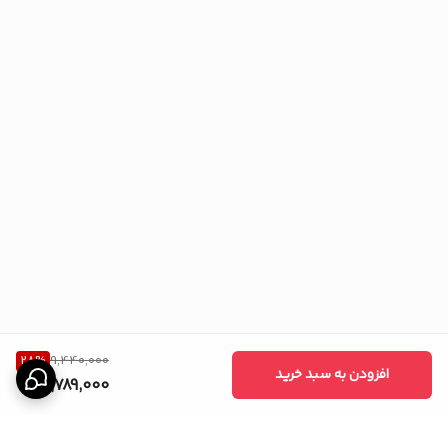
28
%
9,440,000
افزودن به سبد خرید
6,789,000