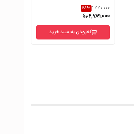
28
%
9,440,000
6,789,000
افزودن به سبد خرید