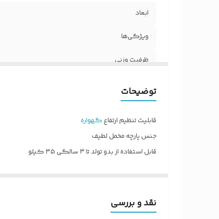
ابعاد
ویژگی‌ها
ظرفیت وزنی
رده سنی
توضیحات
امنیت
قابلیت تنظیم ارتفاع
گهواره
نوع گهواره
جنس پارچه مخمل لطیف
قابل استفاده از بدو تولد تا ۳ سالگی ۳۵ کیلو
جنس چوب پلی وود روسی ۱۸میل و قابل تاشو
دارای ۱۶ طناب نگهدارنده کوهنوردی
تاشو بدون نیاز مونتاژ بازو و بسته می‌شود
نقد و بررسی
قابل تنظیم میزان تاب خور
گهواره نوزاد