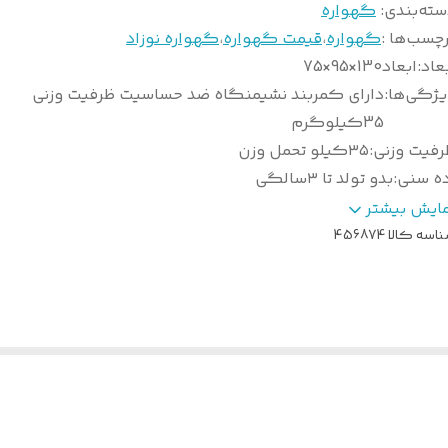
سته‌بندی
:
گهواره
چسب‌ها :
گهواره
،
قیمت گهواره
،
گهواره نوزاد
عاد
:
ابعاد130×95×75
یژگی‌ها
:
دارای کمربند نشیمنگاه ضد حساسیت ظرفیت وزنی
35کیلوگرم
رفیت وزنی
:
۳۵کیلو تحمل وزن
ده سنی
:
بدو تولد تا ۳سالگی
منیت
:
امنیت بالا با کمربند ایمنی
مایش بیشتر
وع گهواره
:
ننو ماهسون
اسه کالا
456874