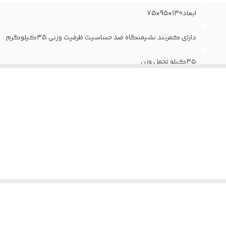
ابعاد130×95×75
دارای کمربند نشیمنگاه ضد حساسیت ظرفیت وزنی 35کیلوگرم
۳۵کیلو تحمل وزن
بدو تولد تا ۳سالگی
امنیت بالا با کمربند ایمنی
ننو ماهسون